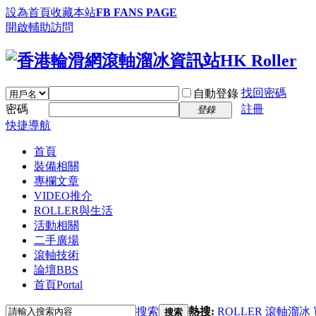
設為首頁
收藏本站
FB FANS PAGE
開啟輔助訪問
找回密碼
自動登錄
密碼
註冊
登錄
快捷導航
首頁
裝備相關
專欄文章
VIDEO推介
ROLLER與生活
活動相關
二手廣場
滾軸技術
論壇
BBS
首頁
Portal
搜索
熱搜:
ROLLER
滾軸溜冰
搜索