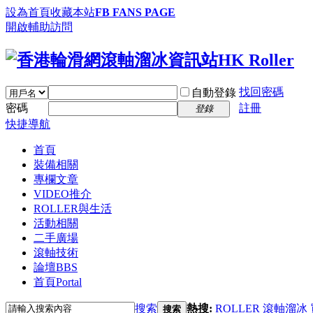
設為首頁
收藏本站
FB FANS PAGE
開啟輔助訪問
找回密碼
自動登錄
密碼
註冊
登錄
快捷導航
首頁
裝備相關
專欄文章
VIDEO推介
ROLLER與生活
活動相關
二手廣場
滾軸技術
論壇
BBS
首頁
Portal
搜索
熱搜:
ROLLER
滾軸溜冰
搜索