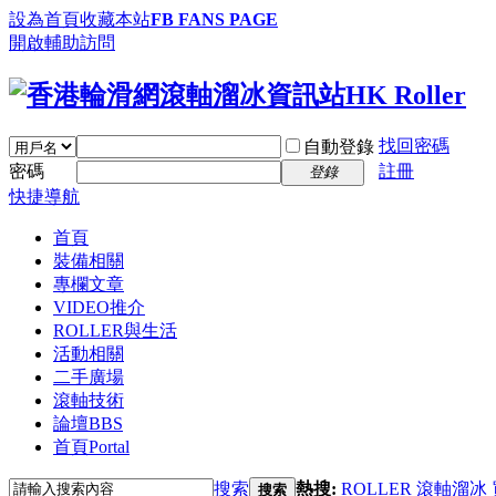
設為首頁
收藏本站
FB FANS PAGE
開啟輔助訪問
找回密碼
自動登錄
密碼
註冊
登錄
快捷導航
首頁
裝備相關
專欄文章
VIDEO推介
ROLLER與生活
活動相關
二手廣場
滾軸技術
論壇
BBS
首頁
Portal
搜索
熱搜:
ROLLER
滾軸溜冰
搜索