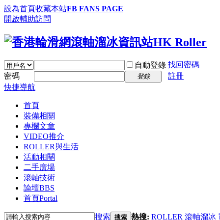
設為首頁
收藏本站
FB FANS PAGE
開啟輔助訪問
找回密碼
自動登錄
密碼
註冊
登錄
快捷導航
首頁
裝備相關
專欄文章
VIDEO推介
ROLLER與生活
活動相關
二手廣場
滾軸技術
論壇
BBS
首頁
Portal
搜索
熱搜:
ROLLER
滾軸溜冰
搜索